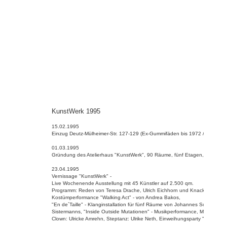
KunstWerk 1995
15.02.1995
Einzug Deutz-Mülheimer-Str. 127-129 (Ex-Gummifäden bis 1972 / Ex-BBZ b
01.03.1995
Gründung des Atelierhaus "KunstWerk", 90 Räume, fünf Etagen, 7.500 q
23.04.1995
Vernissage "KunstWerk" -
Live Wochenende Ausstellung mit 45 Künstler auf 2.500 qm.
Programm: Reden von Teresa Drache, Ulrich Eichhorn und Knacki Deuser,
Kostümperformance "Walking Act" - von Andrea Bakos,
"En de´Taille" - Klanginstallation für fünf Räume von Johannes Schmidt -
Sistermanns, "Inside Outside Mutationen" - Musikperformance, Max Höfler +
Clown: Ulricke Amrehn, Steptanz: Ulrike Neth, Einweihungsparty "Cosmic-