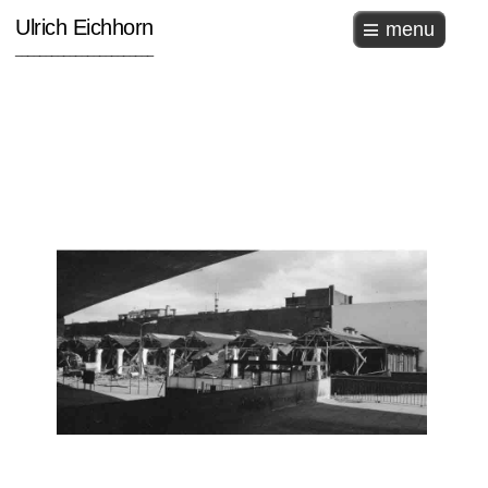
Ulrich Eichhorn
menu
_______________________