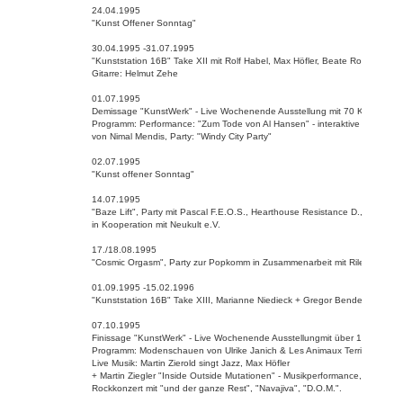
24.04.1995
"Kunst Offener Sonntag"
30.04.1995 -31.07.1995
"Kunststation 16B" Take XII mit Rolf Habel, Max Höfler, Beate Ronig,
Gitarre: Helmut Zehe
01.07.1995
Demissage "KunstWerk" - Live Wochenende Ausstellung mit 70 Künstler a
Programm: Performance: "Zum Tode von Al Hansen" - interaktive Abschied
von Nimal Mendis, Party: "Windy City Party"
02.07.1995
"Kunst offener Sonntag"
14.07.1995
"Baze Lift", Party mit Pascal F.E.O.S., Hearthouse Resistance D.,
in Kooperation mit Neukult e.V.
17./18.08.1995
"Cosmic Orgasm", Party zur Popkomm in Zusammenarbeit mit Riley Reinold
01.09.1995 -15.02.1996
"Kunststation 16B" Take XIII, Marianne Niedieck + Gregor Bendel, Keyboar
07.10.1995
Finissage "KunstWerk" - Live Wochenende Ausstellung
mit über 100 Künstl
Programm: Modenschauen von Ulrike Janich & Les Animaux Terribles,
Live Musik: Martin Zierold singt Jazz, Max Höfler
+ Martin Ziegler "Inside Outside Mutationen" - Musikperformance,
Rockkonzert mit "und der ganze Rest", "Navajiva", "D.O.M.".