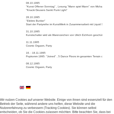
08.10.1995
"Kunst Offener Sonntag" , Lesung "Mann spiel Mann" von Michael Domas
"Knacki Deusers Sankt Punk Light"
28.10.1995
"Elektro Bunker"
Start der Partyreihe im KunstWerk in Zusammenarbeit mit Liquid Sky Colo
31.10.1995
Kunstschalter wird als Warenzeichen von Ulrich Eichhorn geschützt
11.11.1995
Cosmic Orgasm, Party
16. - 18.11.1995
Popkomm 1995: "Joined" , 5 Dance Floors im gesamten Terrain des Kunst
08.12.1995
Cosmic Orgasm, Party
Wir nutzen Cookies auf unserer Website. Einige von ihnen sind essenziell für den
Betrieb der Seite, während andere uns helfen, diese Website und die
Nutzererfahrung zu verbessern (Tracking Cookies). Sie können selbst
entscheiden, ob Sie die Cookies zulassen möchten. Bitte beachten Sie, dass bei